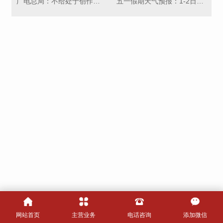
广电总局：不给处于创作期的电视剧贴标签
五一假期天气预报：1-2日中东部大部以晴好天气为主
网站首页
主营业务
电话咨询
添加微信