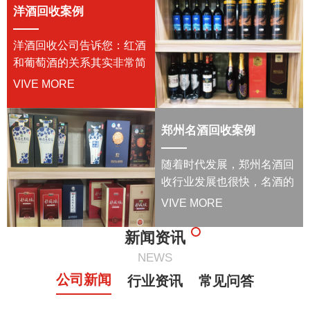
洋酒回收案例
询。...
洋酒回收公司告诉您：红酒
和葡萄酒的关系其实非常简
单，红酒是红葡萄酒的简
VIVE MORE
称，用一句话概括它们之间
的关系就是，红酒是属于葡
郑州名酒回收案例
萄酒中的一种，而葡萄酒并
不一定是红酒，我们所说的
随着时代发展，郑州名酒回
葡萄酒是将红酒包含在内
收行业发展也很快，名酒的
的。在国外葡......
珍藏价值越来越高，现在有
VIVE MORE
越来越多的人开始保存名酒,
储藏名酒一定要存放在避
新闻资讯
光、阴凉、通风较好的地
NEWS
方，如果被阳光直晒，酒标
公司新闻
行业资讯
常见问答
会变得模糊，酒瓶口的封膜
也容易变脆......