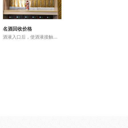
名酒回收价格
酒液入口后，使酒液接触舌尖、舌边，并平铺于舌面和舌根部，全部接触味蕾，仔细品评酒的味道。2至3秒钟后，可将酒咽下，然后使酒气随呼吸从鼻孔排出，检查酒气是否刺鼻及香气的浓淡，判断酒的回味。酒以入口柔、吞......