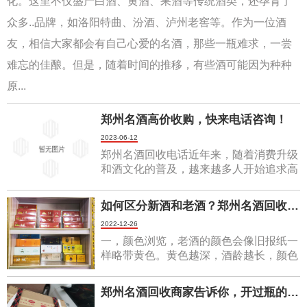
化。这里不仅盛产白酒、黄酒、果酒等传统酒类，还孕育了
众多..品牌，如洛阳特曲、汾酒、泸州老窖等。作为一位酒
友，相信大家都会有自己心爱的名酒，那些一瓶难求，一尝
难忘的佳酿。但是，随着时间的推移，有些酒可能因为种种
原...
郑州名酒高价收购，快来电话咨询！
2023-06-12
郑州名酒回收电话近年来，随着消费升级
和酒文化的普及，越来越多人开始追求高
品质的饮品。而郑州名酒则因其独特的工
艺和口感备受青睐，越来越成为了市场上
如何区分新酒和老酒？郑州名酒回收公司告诉你！
的香饽饽。不少人都在寻找收购渠道，而
2022-12-26
有些商家也开始进行高价收购。据悉，目
前市场上....的郑州名酒品牌主要有嵩山少
一，颜色浏览，老酒的颜色会像旧报纸一
林、关东窖、陈年老酒等等。这些品牌的
样略带黄色。黄色越深，酒龄越长，颜色
酒水制作历史悠久，口感细腻......
越浓，清澈透明。新酒是白色的，透明
的，无色的。二，气味，酒储存的时间越
郑州名酒回收商家告诉你，开过瓶的茅台酒怎么保存？
长，刺激性就越小（流鼻涕就越少）。陈