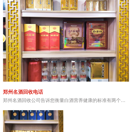
郑州名酒回收电话
郑州名酒回收公司告诉您衡量白酒营养健康的标准有两个，一个是从白酒的酿造原料上来看，一般情况下，多种粮食酿造的白酒要比单一粮食酿造的营养要丰富一些；另一个是从酿造和勾兑工艺来看，科学合理的工艺是保障酒质......