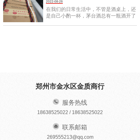
2022-08-26
年葡萄酒的味道一点也不刺鼻，但气味纯
净而安静（比如积水的深流）。香气越安
在我们的日常生活中，不管是酒桌上，还
静，酒陈年时间越长，新酒会冲鼻产生刺
是自己小酌一杯，茅台酒总有一瓶酒开了
激，香气难闻。三，老酒的味道柔
之后没有喝完，想存起来等以后再喝，但
和，......
是很多人可能不太清楚怎样保存才能保持
酒的品质，还能减少酒精的挥发。大家都
知道，茅台酒的存放时......
郑州市金水区金质商行
服务热线
18638525022 / 18638525022
联系邮箱
269555213@qq.com