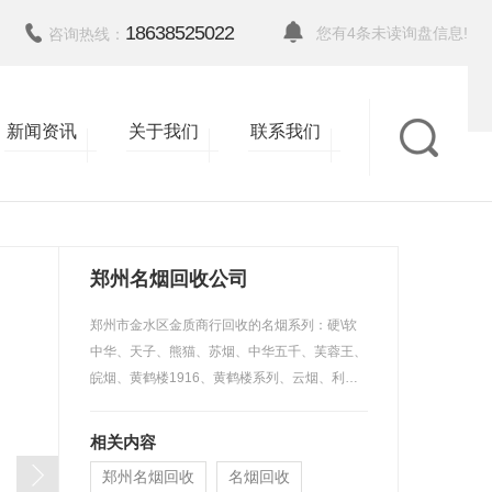
18638525022
您有
4
条未读询盘信息!
咨询热线：
新闻资讯
关于我们
联系我们
返回
郑州名烟回收公司
郑州市金水区金质商行回收的名烟系列：硬\软
中华、天子、熊猫、苏烟、中华五千、芙蓉王、
皖烟、黄鹤楼1916、黄鹤楼系列、云烟、利…
相关内容
郑州名烟回收
名烟回收