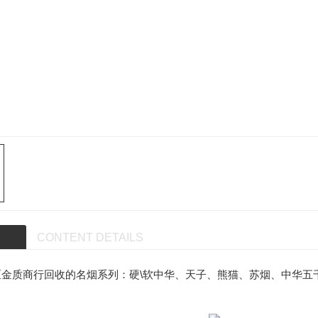
CONTENT DETAILS
金质商行回收的名烟系列：硬\软中华、天子、熊猫、苏烟、中华五千
。