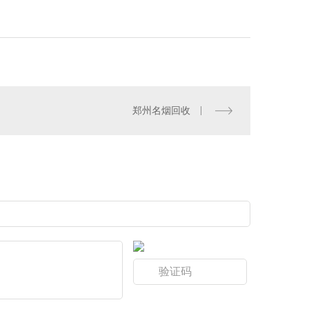
郑州名烟回收