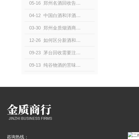
05-16
郑州名酒回收告诉您酒后多久可以开车
04-12
中国白酒和洋酒有哪些不同？
03-30
郑州金质烟酒商行告知您如何才能藏好酒
12-26
如何区分新酒和老酒？郑州名酒回收公司告诉你！
09-23
茅台回收需要注意哪些事项，郑州茅台酒回收给我们详解？
09-13
纯谷物酒的苦味是什么原因引起的！
咨询热线：