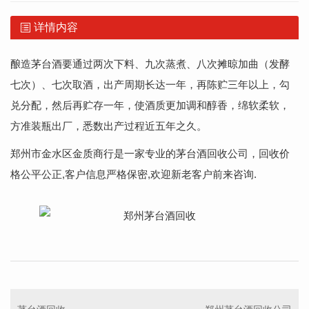
详情内容
酿造茅台酒要通过两次下料、九次蒸煮、八次摊晾加曲（发酵
七次）、七次取酒，出产周期长达一年，再陈贮三年以上，勾
兑分配，然后再贮存一年，使酒质更加调和醇香，绵软柔软，
方准装瓶出厂，悉数出产过程近五年之久。
郑州市金水区金质商行是一家专业的
茅台酒回收
公司，回收价
格公平公正,客户信息严格保密,欢迎新老客户前来咨询.