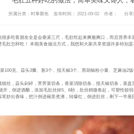
毛肚五种好吃的做法，简单美味又馋人，
所属分类：时事聚焦 发布时间： 2021-09-02 作者：
分享
信很多吃客朋友全是会垂涎三尺，毛肚吃起来爽脆爽口，而且营养丰
楚毛肚怎样吃！ 本期美食做法方式，我想和大家共享资源许多特别
香菜100克、蒜头3瓣、葱3个、指天椒3个、黑胡椒粉小量、芝麻油2
成细丝，蒜头剁碎，荠荠菜切条，香菜消除切条，指天椒切条，菜盘
水烧开，倒进酒酿，添加毛肚丝焯5、6秒，肚丝稍微卷起，可塑性较弱
蒜茸炒出香味，把汁倒进碗里煮沸，转爆红，倒进肚丝，剩下一半葱段