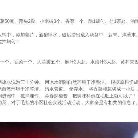
洋葱50克、蒜头2瓣、小米椒3个、香菜一个、醋1饭勺、盐1茶匙、油
入锅中，添加姜片，酒酿绰水，破后捞出放入汤盆中，蒜末、洋葱末、
搅拌均匀！
葱一个、香菜一个、大蒜瓣五个、麻汁2大匙、水渍汁3大匙、黄芥末酱
凉水洗泡三十分钟。 用凉水消除自然环境干净整洁。 根据原料切成
除自然环境干净整洁。 污水管道。 储存水。 将香菜和葱切成一小块
倒进碗中，搅拌埋件。 蒜蓉辣椒酱，把调味料倒在毛肚上就可以了！
的我，对于毛都的小区社会实践活动活动，大家全是有相关的信息了