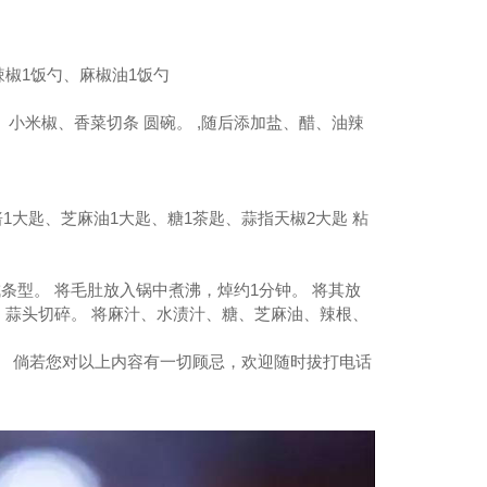
辣椒1饭勺、麻椒油1饭勺
小米椒、香菜切条 圆碗。 ,随后添加盐、醋、油辣
1大匙、芝麻油1大匙、糖1茶匙、蒜指天椒2大匙 粘
条型。 将毛肚放入锅中煮沸，焯约1分钟。 将其放
，蒜头切碎。 将麻汁、水渍汁、糖、芝麻油、辣根、
。 倘若您对以上内容有一切顾忌，欢迎随时拔打电话