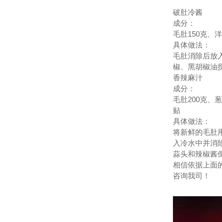
破肚冷酱
成分：
毛肚150克、
具体做法：
毛肚消除后放
椒、黑胡椒油
香辣麻汁
成分：
毛肚200克、
贴
具体做法：
将新鲜的毛肚用
入冷水中并消
蒜头和辣椒酱
相信依据上面
咨询我司！