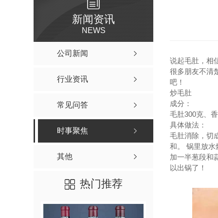
新闻资讯
NEWS
公司新闻
说起毛肚，相
很多朋友不清
行业资讯
吧！
炒毛肚
成分：
常见问答
毛肚300克、
具体做法：
时事聚焦
毛肚消除，切
和。 锅里放
其他
加一半葱段和
以出锅了！
热门推荐