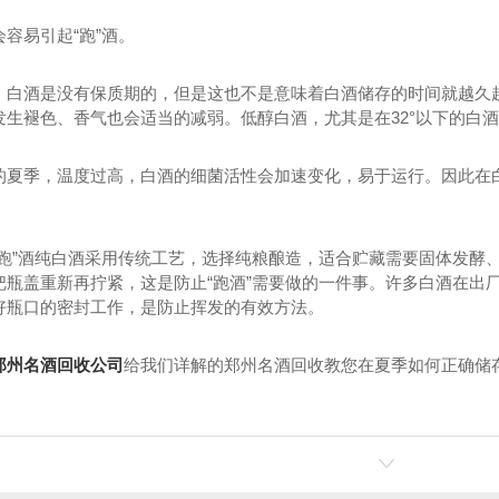
容易引起“跑”酒。
，白酒是没有保质期的，但是这也不是意味着白酒储存的时间就越久
发生褪色、香气也会适当的减弱。低醇白酒，尤其是在32°以下的白
的夏季，温度过高，白酒的细菌活性会加速变化，易于运行。因此在白
“跑”酒纯白酒采用传统工艺，选择纯粮酿造，适合贮藏需要固体发酵、
把瓶盖重新再拧紧，这是防止“跑酒”需要做的一件事。许多白酒在出厂
好瓶口的密封工作，是防止挥发的有效方法。
郑州名酒回收公司
给我们详解的郑州名酒回收教您在夏季如何正确储