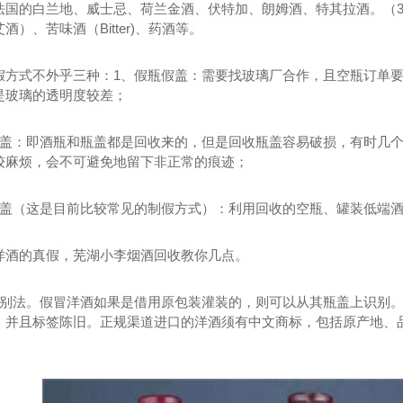
法国的白兰地、威士忌、荷兰金酒、伏特加、朗姆酒、特其拉酒。（
酒）、苦味酒（Bitter)、药酒等。
假方式不外乎三种：1、假瓶假盖：需要找玻璃厂合作，且空瓶订单
是玻璃的透明度较差；
真盖：即酒瓶和瓶盖都是回收来的，但是回收瓶盖容易破损，有时几
较麻烦，会不可避免地留下非正常的痕迹；
假盖（这是目前比较常见的制假方式）：利用回收的空瓶、罐装低端
洋酒的真假，芜湖小李烟酒回收教你几点。
鉴别法。假冒洋酒如果是借用原包装灌装的，则可以从其瓶盖上识别
，并且标签陈旧。正规渠道进口的洋酒须有中文商标，包括原产地、