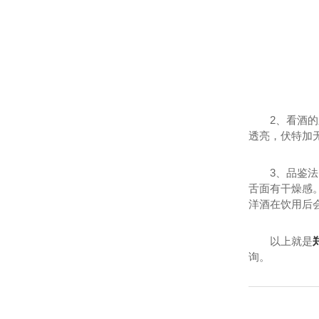
2、看酒
透亮，伏特加
3、品鉴
舌面有干燥感
洋酒在饮用后
以上就是
询。