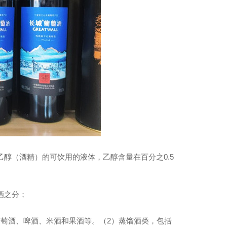
州名酒回收电话
醇（酒精）的可饮用的液体，乙醇含量在百分之0.5
酒之分；
萄酒、啤酒、米酒和果酒等。（2）蒸馏酒类，包括