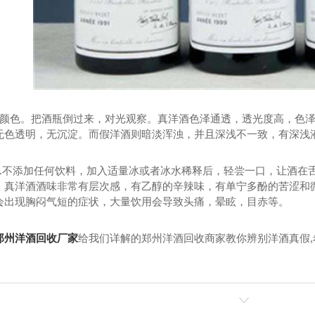
的颜色。把酒瓶倒过来，对光观察。真洋酒色泽通透，透光度高，色
无色透明，无沉淀。而假洋酒则暗淡浑浊，并且深浅不一致，有深浅
法.不添加任何饮料，加入适量冰或者冰水稀释后，轻尝一口，让酒在
。真洋酒酒味非常有层次感，有乙醇的辛辣味，有单宁多酚的苦涩和
会出现胸闷气短的症状，大量饮用会导致头痛，晕眩，目赤等。
郑州洋酒回收厂家
给我们详解的郑州洋酒回收商家教你辨别洋酒真假