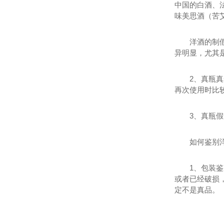
中国的白酒、
味美思酒（苦艾
洋酒的制
异明显，尤其
2、真瓶
再次使用时比
3、真瓶
如何鉴别
1、包装
或者已经破损
定不是真品。