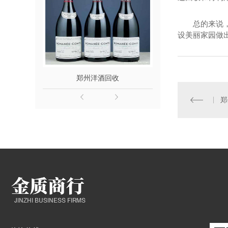
总的来说
设美丽家园做
郑州洋酒回收
郑州名
郑