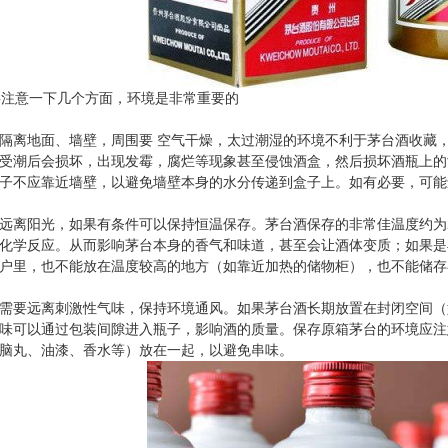
注意一下几个方面，环境是非常重要的
隔离地面、墙壁，周围要 空气干燥，太过潮湿的环境不利于茅台酒收藏，
烟回收
郑州茅台酒回收
郑
受潮后会损坏，出现发霉，腐烂等现象甚至侵蚀酒盒，然后损坏酒瓶上的
子不应靠近墙壁，以避免墙壁本身的水分传递到盒子上。如有必要，可能
远离阳光，如果有条件可以保持恒温保存。茅台酒保存的非常佳温度约为
化学反应。从而影响茅台本身的香气和味道，甚至会让酒体变质；如果是
户里，也不能放在温度较高的地方（如靠近加热的储物柜），也不能储存
需要远离刺激性气味，保持环境通风。如果茅台酒长期放置在封闭空间（
味可以通过包装间隙进入瓶子，影响酒的质量。保存原箱茅台的环境应注
脑丸、油漆、香水等）放在一起，以避免串味。