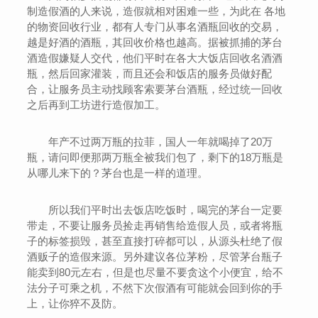
制造假酒的人来说，造假就相对困难一些，为此在 各地
的物资回收行业，都有人专门从事名酒瓶回收的交易，
越是好酒的酒瓶，其回收价格也越高。据被抓捕的茅台
酒造假嫌疑人交代，他们平时在各大大饭店回收名酒酒
瓶，然后回家灌装，而且还会和饭店的服务员做好配
合，让服务员主动找顾客索要茅台酒瓶，经过统一回收
之后再到工坊进行造假加工。
年产不过两万瓶的拉菲，国人一年就喝掉了20万
瓶，请问即便那两万瓶全被我们包了，剩下的18万瓶是
从哪儿来下的？茅台也是一样的道理。
所以我们平时出去饭店吃饭时，喝完的茅台一定要
带走，不要让服务员捡走再销售给造假人员，或者将瓶
子的标签损毁，甚至直接打碎都可以，从源头杜绝了假
酒贩子的造假来源。另外建议各位茅粉，尽管茅台瓶子
能卖到80元左右，但是也尽量不要贪这个小便宜，给不
法分子可乘之机，不然下次假酒有可能就会回到你的手
上，让你猝不及防。