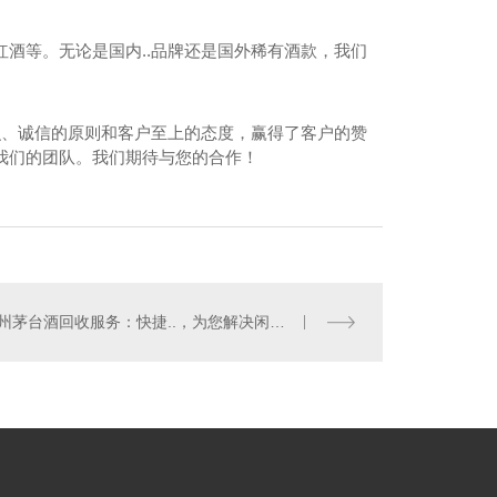
酒等。无论是国内..品牌还是国外稀有酒款，我们
识、诚信的原则和客户至上的态度，赢得了客户的赞
我们的团队。我们期待与您的合作！
州名酒回收电话
郑州茅台酒回收服务：快捷..，为您解决闲置茅台难题！