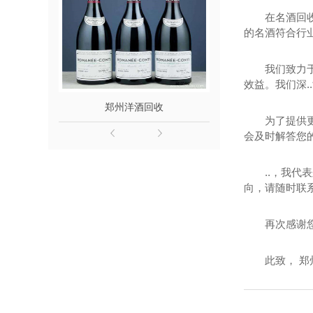
在名酒回
的名酒符合行业
我们致力
效益。我们深.
郑州洋酒回收
郑州名
为了提供
会及时解答您
..，我
向，请随时联
再次感谢
此致， 