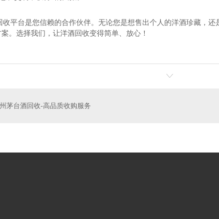
回收平台是您信赖的合作伙伴。无论您是想售出个人的洋酒珍藏，还
决方案。选择我们，让洋酒回收变得简单、放心！
烟回收
郑州茅台酒回收
郑
州茅台酒回收-高品质收购服务