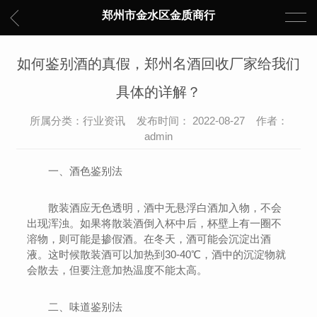
郑州市金水区金质商行
如何鉴别酒的真假，郑州名酒回收厂家给我们
具体的详解？
所属分类：行业资讯 发布时间： 2022-08-27 作者：
admin
一、酒色鉴别法
散装酒应无色透明，酒中无悬浮白酒加入物，不会
出现浑浊。如果将散装酒倒入杯中后，杯壁上有一圈不
溶物，则可能是掺假酒。在冬天，酒可能会沉淀出酒
液。这时候散装酒可以加热到30-40℃，酒中的沉淀物就
会散去，但要注意加热温度不能太高。
二、味道鉴别法