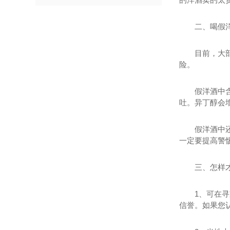
二、喝假
目前，大
险。
假洋酒中
吐。异丁醇会
假洋酒中
一定要提高警
三、怎样
1、可在
信誉。如果您