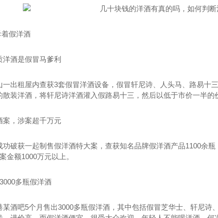
斥着假洋酒
质洋酒是假冒马爹利
山一出租屋内查获3套假冒洋酒设备，假冒轩尼诗、人头马、路易十三
的散装洋酒，将轩尼诗洋酒灌入假路易十三，然后以低于市价一半的
酒案，涉案超千万元
成功破获一起制售假洋酒特大案，查获知名品牌假洋酒产品1100余瓶
案金额1000万元以上。
3000多瓶假洋酒
烟回收
郑州茅台酒回收
郑
港某酒吧5个月售出3000多瓶假洋酒，其中包括假冒芝华士、轩尼诗
贵，进价高，而假洋酒便宜，很受大众欢迎。年轻人不能喝洋酒，何