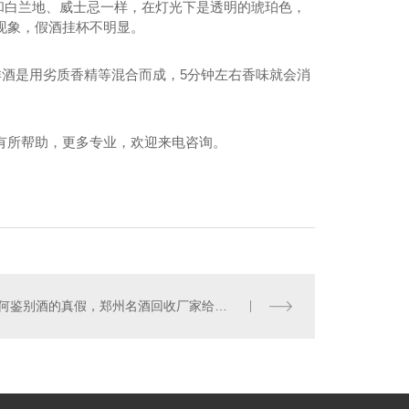
和白兰地、威士忌一样，在灯光下是透明的琥珀色，
现象，假酒挂杯不明显。
洋酒是用劣质香精等混合而成，5分钟左右香味就会消
有所帮助，更多专业，欢迎来电咨询。
如何鉴别酒的真假，郑州名酒回收厂家给我们具体的详解？