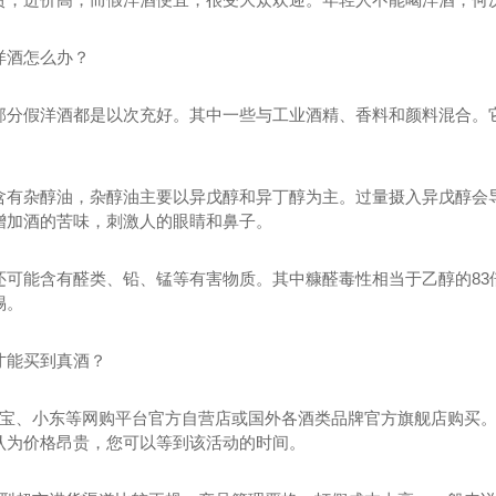
洋酒怎么办？
部分假洋酒都是以次充好。其中一些与工业酒精、香料和颜料混合。
含有杂醇油，杂醇油主要以异戊醇和异丁醇为主。过量摄入异戊醇会
增加酒的苦味，刺激人的眼睛和鼻子。
还可能含有醛类、铅、锰等有害物质。其中糠醛毒性相当于乙醇的83
惕。
才能买到真酒？
寻宝、小东等网购平台官方自营店或国外各酒类品牌官方旗舰店购买
认为价格昂贵，您可以等到该活动的时间。