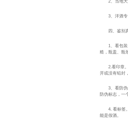
2、当地
3、洋酒
四、鉴别
1、看包
糙，瓶盖、瓶
2.看印
开或没有铅封，
3、看防
防伪标志，一
4. 看
能是假酒。