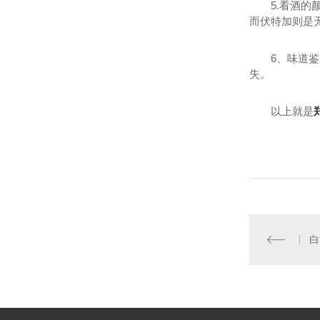
5.看酒
而伏特加则是
6、味道
失。
以上就是