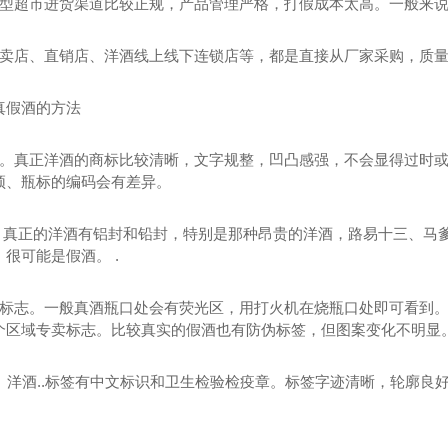
大型超市进货渠道比较正规，产品管理严格，打假成本太高。一般来
专卖店、直销店、洋酒线上线下连锁店等，都是直接从厂家采购，质
真假酒的方法
装。真正洋酒的商标比较清晰，文字规整，凹凸感强，不会显得过时
颈、瓶标的编码会有差异。
章。真正的洋酒有铝封和铅封，特别是那种昂贵的洋酒，路易十三、马
很可能是假酒。 .
伪标志。一般真酒瓶口处会有荧光区，用打火机在烧瓶口处即可看到
个区域专卖标志。比较真实的假酒也有防伪标签，但图案变化不明显
标签。洋酒..标签有中文标识和卫生检验检疫章。标签字迹清晰，轮廓