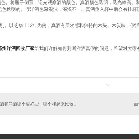
的颜色。将瓶子倒置，逆光观察酒的颜色。真酒颜色透明，透光率高。
无色透明的。假洋酒色深混浊，深浅不一。真酒倒入杯中后会有挂杯
鉴别。以芝华士12年为例，真酒有层次感和独特的木头。木炭味、假
郑州洋酒回收厂家
给我们详解如何判断洋酒真假的问题，希望对大家
白酒和洋酒哪个更好些，哪个和起来比较上头？