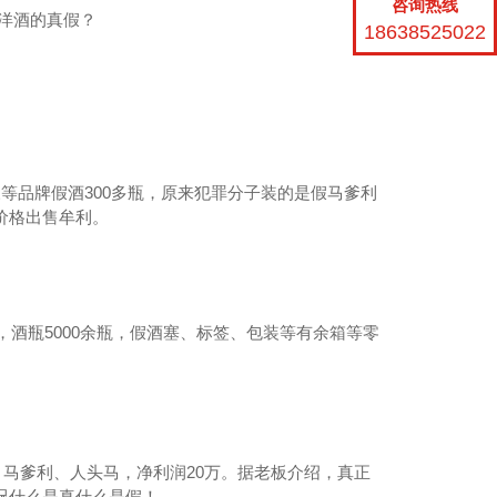
咨询热线
18638525022
等品牌假酒300多瓶，原来犯罪分子装的是假马爹利
价格出售牟利。
，酒瓶5000余瓶，假酒塞、标签、包装等有余箱等零
州名酒回收电话
、马爹利、人头马，净利润20万。据老板介绍，真正
况什么是真什么是假！