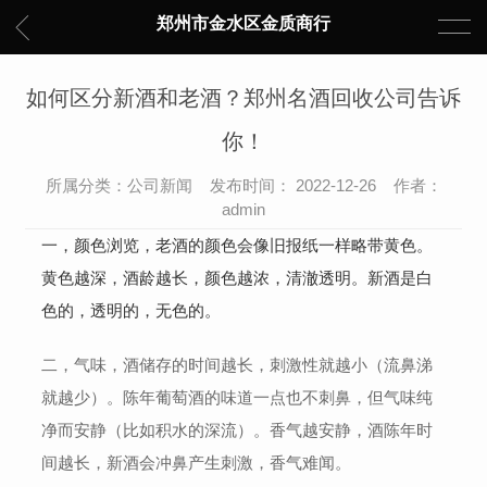
郑州市金水区金质商行
如何区分新酒和老酒？郑州名酒回收公司告诉
你！
所属分类：公司新闻 发布时间： 2022-12-26 作者：
admin
一，颜色浏览，老酒的颜色会像旧报纸一样略带黄色。
黄色越深，酒龄越长，颜色越浓，清澈透明。新酒是白
色的，透明的，无色的。
二，气味，酒储存的时间越长，刺激性就越小（流鼻涕
就越少）。陈年葡萄酒的味道一点也不刺鼻，但气味纯
净而安静（比如积水的深流）。香气越安静，酒陈年时
间越长，新酒会冲鼻产生刺激，香气难闻。